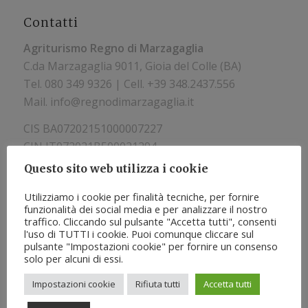
Contatti
Agriturismo Regno di Marzagaglia
C.da Marzagaglia 9011, Gioia del Colle (BA)
Tel.
080 349 9326 | Cell. +39
348.2437.556
Mail. info@regnodimarzagaglia.it
CIS BA07202151000007227
CIN IT072021B500021294
Questo sito web utilizza i cookie
Utilizziamo i cookie per finalità tecniche, per fornire
funzionalità dei social media e per analizzare il nostro
traffico. Cliccando sul pulsante "Accetta tutti", consenti
l'uso di TUTTI i cookie. Puoi comunque cliccare sul
pulsante "Impostazioni cookie" per fornire un consenso
solo per alcuni di essi.
Impostazioni cookie
Rifiuta tutti
Accetta tutti